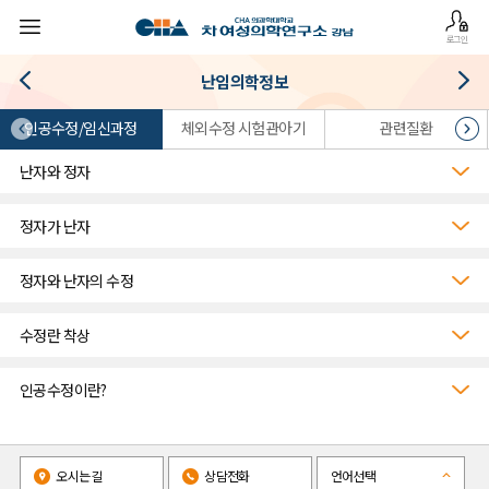
로그인
난임의학정보
인공수정/임신과정
체외수정 시험관아기
관련질환
난자와 정자
정자가 난자
정자와 난자의 수정
수정란 착상
인공수정이란?
오시는길
상담전화
언어선택