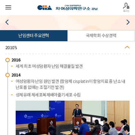
로그인
난임센터 주요연혁
국제학회 수상경력
2010’s
2016
세계 최초 여성암환자 난임 해결물질 발견
2014
여성암환자 난임 원인 발견 (항암제 cisplatin이 항암치료 중 난소 내
난포를 없애는 조절기전 발견)
성체유래 체세포복제배아줄기세포 수립