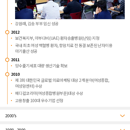
강원래, 김송 부부 임신 성공
2012
보건복지부, 아부다비(UAE) 환자송출병원(난임) 지정
국내 최초 여성 백혈병 환자, 항암치료 전 동결 보존된 난자이용
아기출산 성공
2011
양수줄기세포 대량 생산기술 확보
2010
제 3회 대한민국 글로벌 의료마케팅 대상 2개 분야(여성종합,
여성암센터) 수상
메디컬코리아(여성종합병원부문)대상 수상
고용창출 100대 우수기업 선정
2000’s